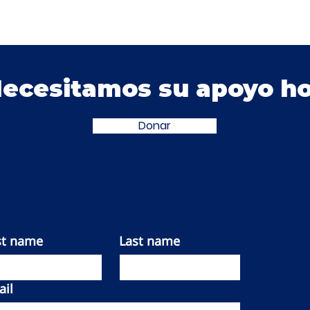
Necesitamos su apoyo ho
Donar
st name
Last name
il