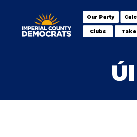
Our Party
Cal
Clubs
Take
Úl