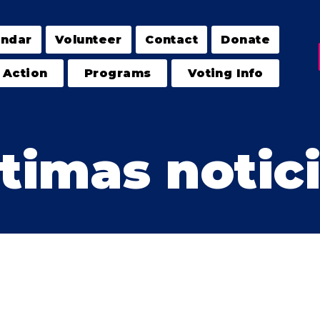
endar
Volunteer
Contact
Donate
 Action
Programs
Voting Info
timas notic