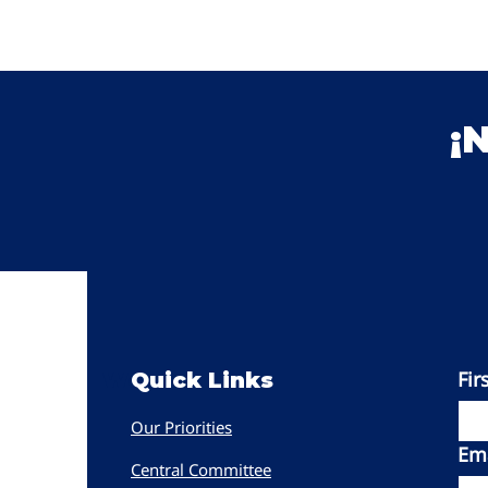
¡
Fir
Women PWR
Quick Links
Our Priorities
Ema
Central Committee