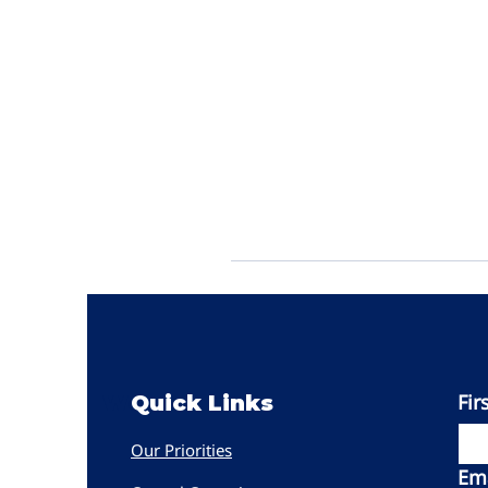
Fir
Women PWR
Quick Links
Our Priorities
Ema