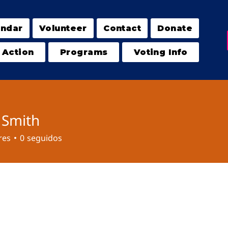
endar
Volunteer
Contact
Donate
 Action
Programs
Voting Info
 Smith
res
0
seguidos