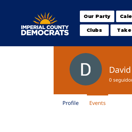
Our Party
Cal
Clubs
Take
David
0
seguido
Profile
Events