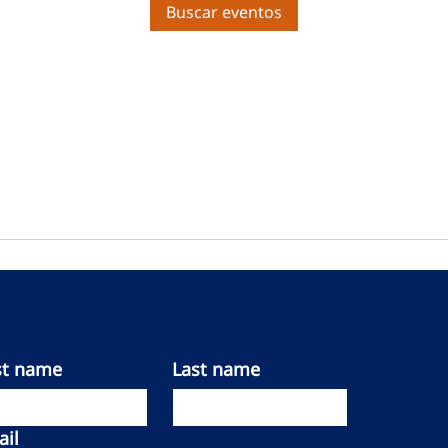
Buscar eventos
st name
Last name
il